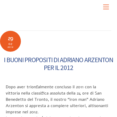
Skip
Men
to
content
29
02
2012
I BUONI PROPOSITI DI ADRIANO ARZENTON
PER IL 2012
Dopo aver trionfalmente concluso il 2011 con la
vittoria nella classifica assoluta della 24 ore di San
Benedetto del Tronto, il nostro “iron man” Adriano
Arzenton si appresta a compiere ulteriori, altisonanti
imprese nel 2012.