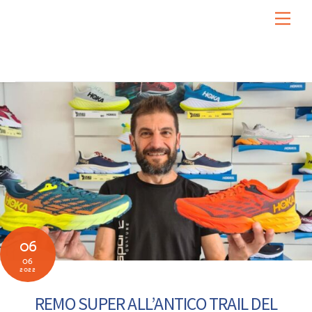
Skip
Men
to
content
06
06
2022
REMO SUPER ALL’ANTICO TRAIL DEL