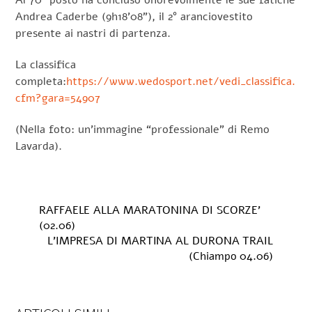
Al 70° posto ha concluso onorevolmente le sue fatiche
Andrea Caderbe (9h18’08”), il 2° aranciovestito
presente ai nastri di partenza.
La classifica
completa:
https://www.wedosport.net/vedi_classifica.
cfm?gara=54907
(Nella foto: un’immagine “professionale” di Remo
Lavarda).
RAFFAELE ALLA MARATONINA DI SCORZE’
(02.06)
L’IMPRESA DI MARTINA AL DURONA TRAIL
(Chiampo 04.06)