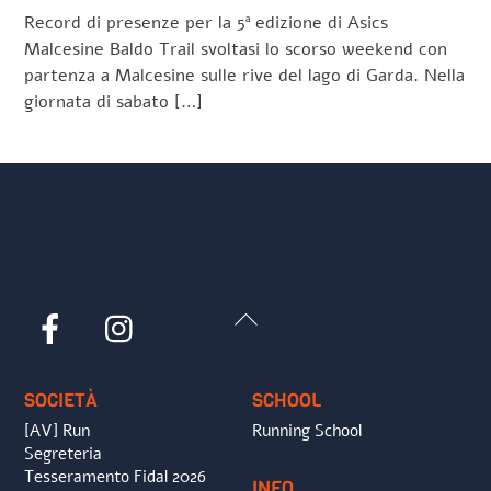
Record di presenze per la 5ª edizione di Asics
Malcesine Baldo Trail svoltasi lo scorso weekend con
partenza a Malcesine sulle rive del lago di Garda. Nella
giornata di sabato […]
Back
Facebook
Instagram
To
Top
SOCIETÀ
SCHOOL
[AV] Run
Running School
Segreteria
Tesseramento Fidal 2026
INFO