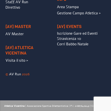
Staff AV Run
Area Stampa
Direttivo
Gestione Campo Atletica >
[AV] MASTER
[AV] EVENTS
Iscrizione Gare ed Eventi
AV Master
Stravicenza 10
Corri Babbo Natale
[AV] ATLETICA
VICENTINA
Visita il sito >
©
AV Run
2026
Atletica Vicentina
| Associazione Sportiva Dilettantistica | P.I. 01887640249 |
Credits