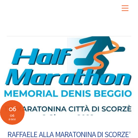
Skip
Men
to
content
06
06
2022
RAFFAELE ALLA MARATONINA DI SCORZE’