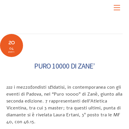
Skip
Men
to
content
20
04
2011
PURO 10000 DI ZANE’
222 i mezzofondisti sfidatisi, in contemporanea con gli
eventi di Padova, nel “Puro 10000” di Zanè, giunto alla
seconda edizione. 7 rappresentanti dell’Atletica
Vicentina, tra cui 3 master; tra questi ultimi, punta di
diamante si è rivelata Laura Ertani, 3° posto tra le MF
40, con 46.15.