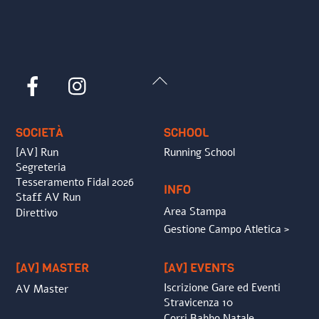
Back
Facebook
Instagram
To
Top
SOCIETÀ
SCHOOL
[AV] Run
Running School
Segreteria
Tesseramento Fidal 2026
INFO
Staff AV Run
Area Stampa
Direttivo
Gestione Campo Atletica >
[AV] MASTER
[AV] EVENTS
Iscrizione Gare ed Eventi
AV Master
Stravicenza 10
Corri Babbo Natale