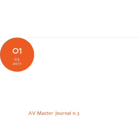
Skip
to
SOCIETÀ
N
content
01
05
2011
AV Master Journal n.3