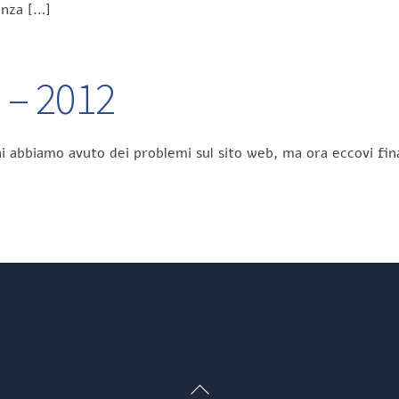
enza […]
5 – 2012
orni abbiamo avuto dei problemi sul sito web, ma ora eccovi 
Back