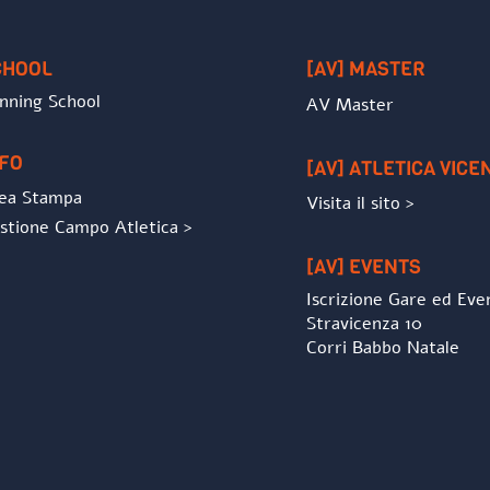
To
Top
CHOOL
[AV] MASTER
nning School
AV Master
NFO
[AV] ATLETICA VICE
ea Stampa
Visita il sito >
stione Campo Atletica >
[AV] EVENTS
Iscrizione Gare ed Eve
Stravicenza 10
Corri Babbo Natale