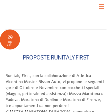
Skip
Men
to
content
29
09
2011
PROPOSTE RUNITALY FIRST
Runitaly First, con la collaborazione di Atletica
Vicentina Master Bisson Auto, vi propone le seguenti
gare di Ottobre e Novembre con pacchetti speciali
(viaggio, pettorale ed assistenza): Mezza Maratona di
Padova, Maratona di Dublino e Maratona di Firenze,
tre appuntamenti da non perdere!
1° MEZZA MARATONA DI PADOVA, domenica 9