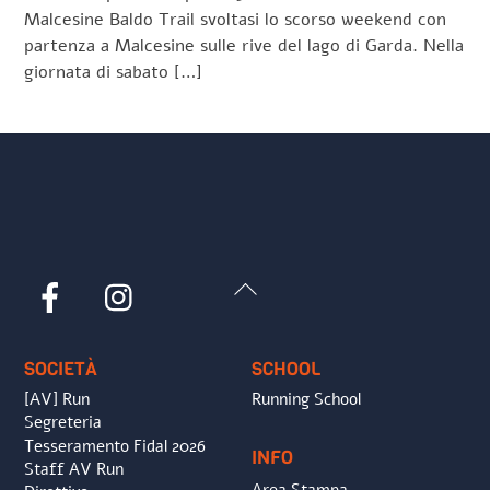
Malcesine Baldo Trail svoltasi lo scorso weekend con
partenza a Malcesine sulle rive del lago di Garda. Nella
giornata di sabato […]
Back
Facebook
Instagram
To
Top
SOCIETÀ
SCHOOL
[AV] Run
Running School
Segreteria
Tesseramento Fidal 2026
INFO
Staff AV Run
Area Stampa