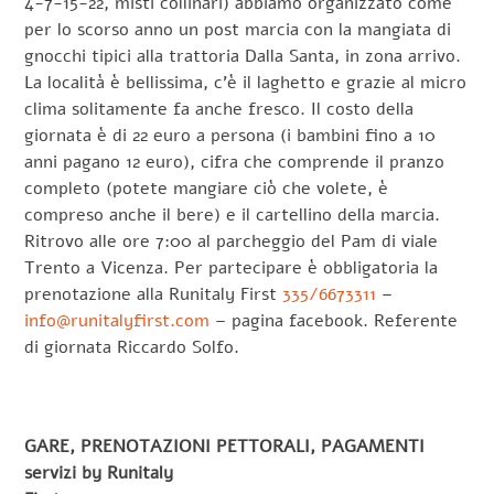
4-7-15-22, misti collinari) abbiamo organizzato come
per lo scorso anno un post marcia con la mangiata di
gnocchi tipici alla trattoria Dalla Santa, in zona arrivo.
La località è bellissima, c’è il laghetto e grazie al micro
clima solitamente fa anche fresco. Il costo della
giornata è di 22 euro a persona (i bambini fino a 10
anni pagano 12 euro), cifra che comprende il pranzo
completo (potete mangiare ciò che volete, è
compreso anche il bere) e il cartellino della marcia.
Ritrovo alle ore 7:00 al parcheggio del Pam di viale
Trento a Vicenza. Per partecipare è obbligatoria la
prenotazione alla Runitaly First
335/6673311
–
info@runitalyfirst.com
– pagina facebook. Referente
di giornata Riccardo Solfo.
GARE, PRENOTAZIONI PETTORALI, PAGAMENTI
servizi by Runitaly