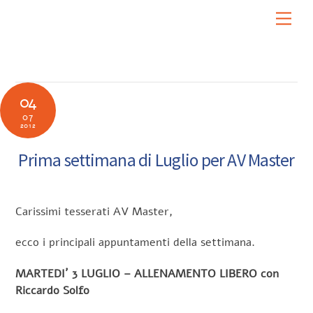
Skip
Men
to
content
04
07
2012
Prima settimana di Luglio per AV Master
Carissimi tesserati AV Master,
ecco i principali appuntamenti della settimana.
MARTEDI´ 3 LUGLIO – ALLENAMENTO LIBERO con
Riccardo Solfo