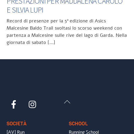
PRESTAZIONI PER MADDALENA CAROLO
E SILVIA LUPI
Record di presenze per la 5ª edizione di Asics
Malcesine Baldo Trail svoltasi lo scorso weekend con
partenza a Malcesine sulle rive del lago di Garda. Nella
giornata di sabato […]
Back
Facebook
Instagram
To
Top
SOCIETÀ
SCHOOL
[AV] Run
Running School