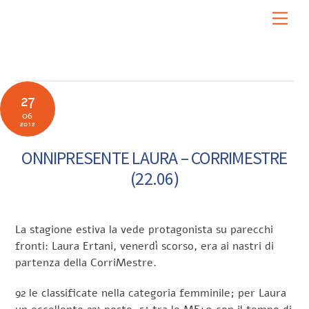
Skip
Men
to
content
27
06
2012
ONNIPRESENTE LAURA – CORRIMESTRE
(22.06)
La stagione estiva la vede protagonista su parecchi
fronti: Laura Ertani, venerdì scorso, era ai nastri di
partenza della CorriMestre.
92 le classificate nella categoria femminile; per Laura