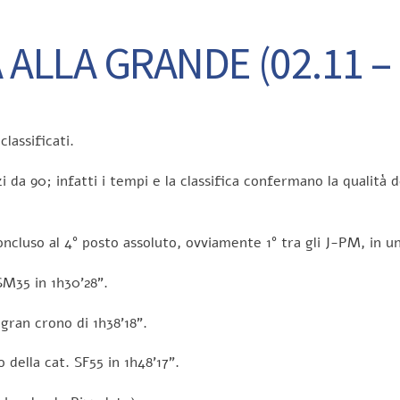
 ALLA GRANDE (02.11 –
lassificati.
 da 90; infatti i tempi e la classifica confermano la qualità de
oncluso al 4° posto assoluto, ovviamente 1° tra gli J-PM, in u
SM35 in 1h30’28”.
 gran crono di 1h38’18”.
 della cat. SF55 in 1h48’17”.