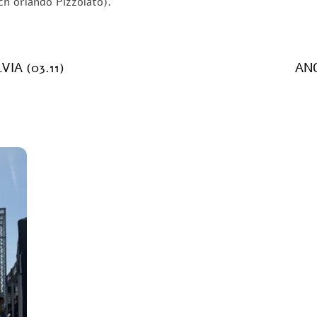
ch orlando Pizzolato).
IA (03.11)
ANC