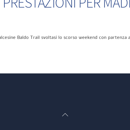
 PRESTAZIONI PER MA
lcesine Baldo Trail svoltasi lo scorso weekend con partenza a
Back
To
Top