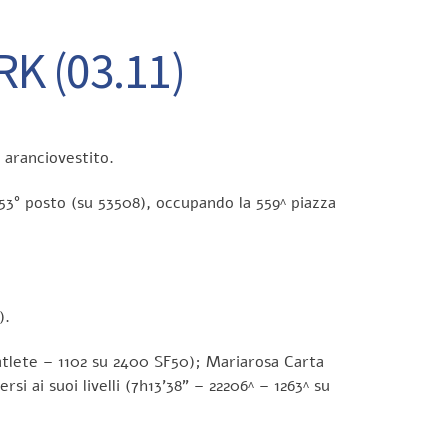
K (03.11)
e aranciovestito.
53° posto (su 53508), occupando la 559^ piazza
).
 atlete – 1102 su 2400 SF50); Mariarosa Carta
i ai suoi livelli (7h13’38” – 22206^ – 1263^ su