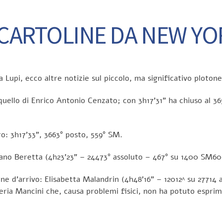
ARTOLINE DA NEW YOR
ia Lupi, ecco altre notizie sul piccolo, ma significativo ploton
ello di Enrico Antonio Cenzato; con 3h17’31” ha chiuso al 36
o: 3h17’33”, 3663° posto, 559° SM.
fano Beretta (4h23’23” – 24473° assoluto – 467° su 1400 SM60
ne d’arrivo: Elisabetta Malandrin (4h48’16” – 12012^ su 27714
eria Mancini che, causa problemi fisici, non ha potuto esprimers