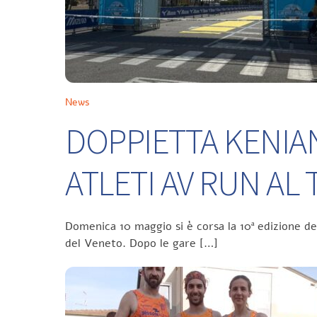
News
DOPPIETTA KENIA
ATLETI AV RUN A
Domenica 10 maggio si è corsa la 10ª edizione d
del Veneto. Dopo le gare […]