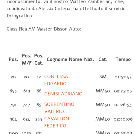
riconoscimento, va il nostro Matteo Zamberlan, che,
coadiuvato da Alessia Cotena, ha effettuato il servizio
fotografico.
Classifica AV Master Bisson Auto:
Pos.
Pos.
Pos.
Cognome Nome
Naz.
Cat.
Tempo
M/F
Cat.
CONFESSA
20
20
12
SM
01:51:47
EDGARDO
653
619
68
MM50
02:23:03
GENISI ADRIANO
SORRENTINO
791
747
85
MM50
02:26:53
VALERIO
CAVALLON
984
924
253
MM40
02:30:06
FEDERICO
1100
1023
281
MM40
02:32:08