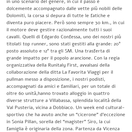
in uno scenario del genere, in cui il passo è
dolcemente accompagnato dalle vette più nobili delle
Dolomiti, la corsa si depura di tutte le fatiche e
diventa puro piacere. Però sono sempre 30 km., in cui
il motore deve gestire razionalmente tutti i suoi
cavalli. Quelli di Edgardo Confessa, uno dei nostri più
titolati top runner, sono stati gestiti alla grande: 20°
posto assoluto e 12° tra gli SM. Una trasferta di
grande impatto per il popolo arancione. Con la regia
organizzativa della Runitaly First, avvalsasi della
collaborazione della ditta La Favorita Viaggi per il
pullman messo a disposizione, i nostri podisti,
accompagnati da amici e familiari, per un totale di
oltre 60 unità,hanno trovato alloggio in quattro
diverse strutture a Villabassa, splendida località della
Val Pusteria, vicina a Dobbiaco. Un week end cultural-
sportivo che ha avuto anche un “cicerone” d’eccezione
in Sonia Pillan, sorella del “magister” Siro, la cui
famiglia è originaria della zona. Partenza da Vicenza