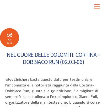
Skip
Men
to
content
06
06
2012
NEL CUORE DELLE DOLOMITI: CORTINA –
DOBBIACO RUN (02.03-06)
3853 finisher: basta questo dato per testimoniare
l’imponenza e la notorietà raggiunta dalla Cortina-
Dobbiaco Run, giunta alla 13^ edizione; “la migliore di
sempre”: ha sottolineato l’ex olimpionico Gianni Poli,
organizzatore della manifestazione. E quando si corre