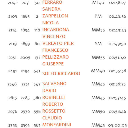
FERRARO
2042
207
50
MF40
02:48:27
SANDRA
ZARPELLON
2103
1885
2
PM
02:49:36
NICOLA
INCARDONA
2114
1894
118
MM55
02:49:43
VINCENZO
VERLATO PIER
2119
1899
60
SM
02:49:50
FRANCESCO
PELLIZZARO
2251
2005
131
MM55
02:51:40
GIUSEPPE
2491
2194
541
MM40
02:55:36
SOLFO RICCARDO
SALVAGNO
2548
2231
547
MM45
02:56:25
DARIO
ROBINELLI
2615
2285
560
MM45
02:57:45
ROBERTO
ROSSETTO
2676
2336
358
MM50
02:58:46
CLAUDIO
MONFARDINI
2756
2393
583
MM45
03:00:0