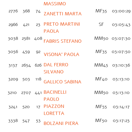
MASSIMO
2776
368
74
MF35
03:00:29
ZANETTI MARTA
PRETO MARTINI
2966
421
23
SF
03:05:43
PAOLA
3038
2581
408
MM50
03:07:3
FABRIS STEFANO
3056
459
92
MF35
03:07:5
VISONA’ PAOLA
DAL FERRO
3137
2654
626
MM45
03:10:36
SILVANO
3209
503
118
MF40
03:13:10
GALLICO SABINA
BACINELLI
3210
2707
441
MM50
03:13:10
PAOLO
PIAZZON
3241
520
17
MF55
03:14:17
LORETTA
3338
547
53
MF50
03:17:23
BOLZANI PIERA