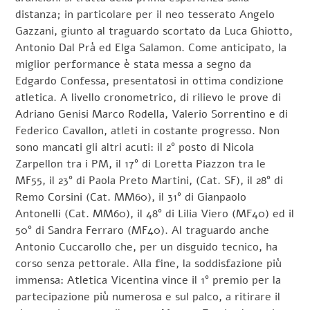
distanza; in particolare per il neo tesserato Angelo
Gazzani, giunto al traguardo scortato da Luca Ghiotto,
Antonio Dal Prà ed Elga Salamon. Come anticipato, la
miglior performance è stata messa a segno da
Edgardo Confessa, presentatosi in ottima condizione
atletica. A livello cronometrico, di rilievo le prove di
Adriano Genisi Marco Rodella, Valerio Sorrentino e di
Federico Cavallon, atleti in costante progresso. Non
sono mancati gli altri acuti: il 2° posto di Nicola
Zarpellon tra i PM, il 17° di Loretta Piazzon tra le
MF55, il 23° di Paola Preto Martini, (Cat. SF), il 28° di
Remo Corsini (Cat. MM60), il 31° di Gianpaolo
Antonelli (Cat. MM60), il 48° di Lilia Viero (MF40) ed il
50° di Sandra Ferraro (MF40). Al traguardo anche
Antonio Cuccarollo che, per un disguido tecnico, ha
corso senza pettorale. Alla fine, la soddisfazione più
immensa: Atletica Vicentina vince il 1° premio per la
partecipazione più numerosa e sul palco, a ritirare il