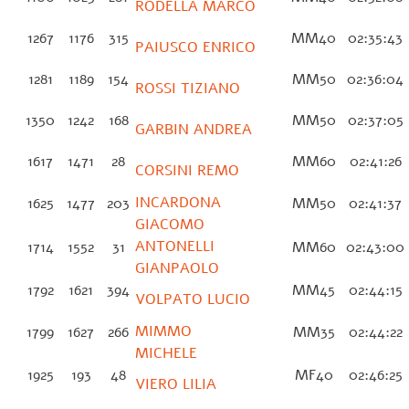
RODELLA MARCO
1267
1176
315
MM40
02:35:43
PAIUSCO ENRICO
1281
1189
154
MM50
02:36:04
ROSSI TIZIANO
1350
1242
168
MM50
02:37:05
GARBIN ANDREA
1617
1471
28
MM60
02:41:26
CORSINI REMO
INCARDONA
1625
1477
203
MM50
02:41:37
GIACOMO
ANTONELLI
1714
1552
31
MM60
02:43:0
GIANPAOLO
1792
1621
394
MM45
02:44:15
VOLPATO LUCIO
MIMMO
1799
1627
266
MM35
02:44:22
MICHELE
1925
193
48
MF40
02:46:25
VIERO LILIA