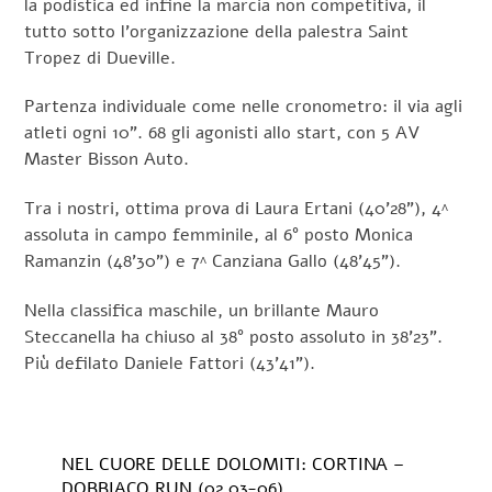
la podistica ed infine la marcia non competitiva, il
tutto sotto l’organizzazione della palestra Saint
Tropez di Dueville.
Partenza individuale come nelle cronometro: il via agli
atleti ogni 10”. 68 gli agonisti allo start, con 5 AV
Master Bisson Auto.
Tra i nostri, ottima prova di Laura Ertani (40’28”), 4^
assoluta in campo femminile, al 6° posto Monica
Ramanzin (48’30”) e 7^ Canziana Gallo (48’45”).
Nella classifica maschile, un brillante Mauro
Steccanella ha chiuso al 38° posto assoluto in 38’23”.
Più defilato Daniele Fattori (43’41”).
NEL CUORE DELLE DOLOMITI: CORTINA –
DOBBIACO RUN (02.03-06)