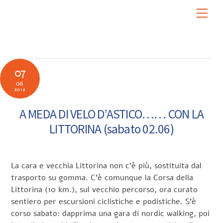
Skip
Men
to
content
07
06
2012
A MEDA DI VELO D’ASTICO…… CON LA
LITTORINA (sabato 02.06)
La cara e vecchia Littorina non c’è più, sostituita dal
trasporto su gomma. C’è comunque la Corsa della
Littorina (10 km.), sul vecchio percorso, ora curato
sentiero per escursioni ciclistiche e podistiche. S’è
corso sabato: dapprima una gara di nordic walking, poi