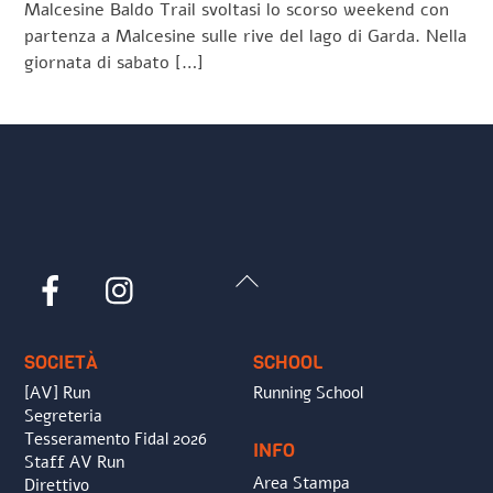
Malcesine Baldo Trail svoltasi lo scorso weekend con
partenza a Malcesine sulle rive del lago di Garda. Nella
giornata di sabato […]
Back
Facebook
Instagram
To
Top
SOCIETÀ
SCHOOL
[AV] Run
Running School
Segreteria
Tesseramento Fidal 2026
INFO
Staff AV Run
Area Stampa
Direttivo