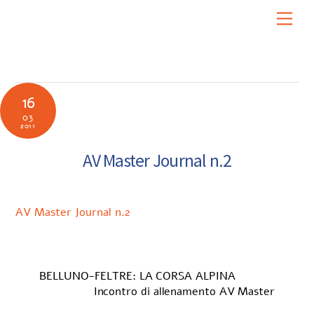
Skip
Men
to
content
16
03
2011
AV Master Journal n.2
AV Master Journal n.2
BELLUNO-FELTRE: LA CORSA ALPINA
Incontro di allenamento AV Master