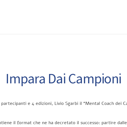
EWS
RUNNING
EVENTI
ISCRIZIONE GARE ED EVENTI
Impara Dai Campioni
 partecipanti e 4 edizioni, Livio Sgarbi il “Mental Coach dei 
ne il format che ne ha decretato il successo: partire dalle 