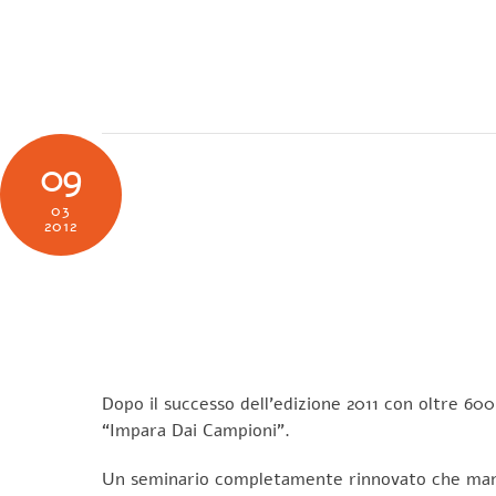
Skip
to
SOCIETÀ
N
content
09
03
2012
Dopo il successo dell’edizione 2011 con oltre 600
“Impara Dai Campioni”.
Un seminario completamente rinnovato che mantie