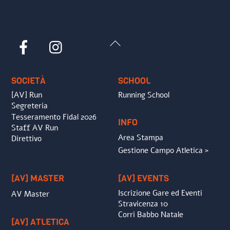
Back
Facebook
Instagram
To
Top
SOCIETÀ
SCHOOL
[AV] Run
Running School
Segreteria
Tesseramento Fidal 2026
INFO
Staff AV Run
Area Stampa
Direttivo
Gestione Campo Atletica >
[AV] MASTER
[AV] EVENTS
Iscrizione Gare ed Eventi
AV Master
Stravicenza 10
Corri Babbo Natale
[AV] ATLETICA