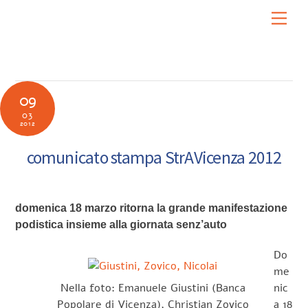
Skip
Men
to
content
09
03
2012
comunicato stampa StrAVicenza 2012
domenica 18 marzo ritorna la grande manifestazione
podistica insieme alla giornata senz’auto
Do
me
Nella foto: Emanuele Giustini (Banca
nic
Popolare di Vicenza), Christian Zovico
a 18