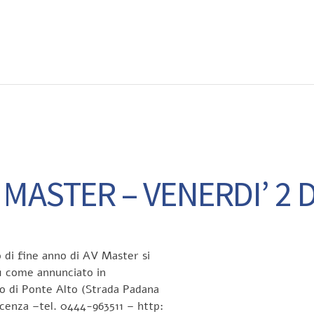
EWS
RUNNING
EVENTI
ISCRIZIONE GARE ED EVENTI
 MASTER – VENERDI’ 2
 di fine anno di AV Master si
11 come annunciato in
o di Ponte Alto (Strada Padana
cenza –tel. 0444-963511 – http: