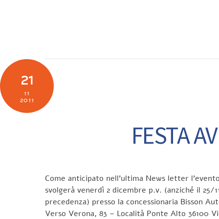
Skip
to
SOCIETÀ
N
content
21
11
2011
FESTA AV
Come anticipato nell’ultima News letter l’evento
svolgerà venerdì 2 dicembre p.v. (anziché il 25/
precedenza) presso la concessionaria Bisson Aut
Verso Verona, 83 – Località Ponte Alto 36100 Vi