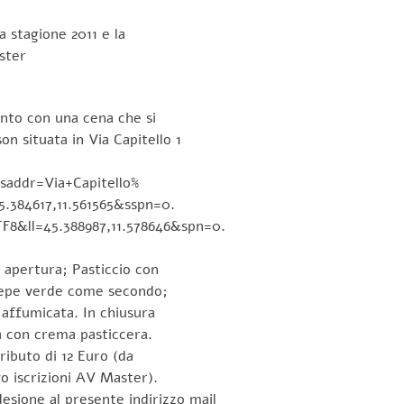
a stagione 2011 e la
ster
nto con una cena che si
on situata in Via Capitello 1
saddr=Via+Capitello%
384617,11.561565&sspn=0.
8&ll=45.388987,11.578646&spn=0.
n apertura; Pasticcio con
l pepe verde come secondo;
a affumicata. In chiusura
a con crema pasticcera.
ributo di 12 Euro (da
vo iscrizioni AV Master).
sione al presente indirizzo mail