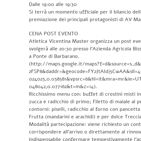
Dalle 19:00 alle 19:30
Si terrà un momento ufficiale per il bilancio dell
premiazione dei principali protagonisti di AV Ma
CENA POST EVENTO
Atletica Vicentina Master organizza un post eve
svolgerà alle 20:30 presso l’Azienda Agricola Biss
a Ponte di Barbarano.
(http://maps.google.it/maps?f=d&source=s_d&
2FSP8&daddr=&geocode=FY2JtAIdj5CwAA&sll=45.
024023,0.038581&vpsrc=6&hl=it&mra=mr&ie=UTF
048042,0.077162&t=m&z=14).
Ricchissimo menu con: buffet di crostini misti i
zucca e radicchio di primo; Filetto di maiale a
contorni: piselli, radicchio al forno con pancett
Frutta (mandarini e arachidi) e per dolce Trecci
Modalità partecipazione: viene richiesto un cont
corrispondere all’arrivo o direttamente al rinno
Indispensabile confermare tempestivamente l’ade