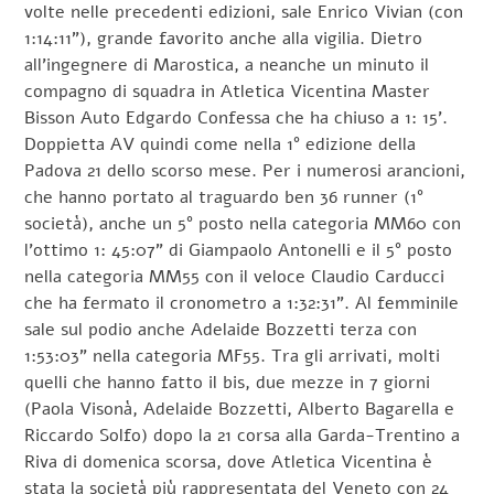
volte nelle precedenti edizioni, sale Enrico Vivian (con
1:14:11”), grande favorito anche alla vigilia. Dietro
all’ingegnere di Marostica, a neanche un minuto il
compagno di squadra in Atletica Vicentina Master
Bisson Auto Edgardo Confessa che ha chiuso a 1: 15’.
Doppietta AV quindi come nella 1° edizione della
Padova 21 dello scorso mese. Per i numerosi arancioni,
che hanno portato al traguardo ben 36 runner (1°
società), anche un 5° posto nella categoria MM60 con
l’ottimo 1: 45:07” di Giampaolo Antonelli e il 5° posto
nella categoria MM55 con il veloce Claudio Carducci
che ha fermato il cronometro a 1:32:31”. Al femminile
sale sul podio anche Adelaide Bozzetti terza con
1:53:03” nella categoria MF55. Tra gli arrivati, molti
quelli che hanno fatto il bis, due mezze in 7 giorni
(Paola Visonà, Adelaide Bozzetti, Alberto Bagarella e
Riccardo Solfo) dopo la 21 corsa alla Garda-Trentino a
Riva di domenica scorsa, dove Atletica Vicentina è
stata la società più rappresentata del Veneto con 24