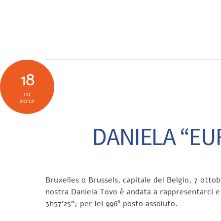
Skip
to
SOCIETÀ
N
content
18
10
2012
DANIELA “EU
Bruxelles o Brussels, capitale del Belgio, 7 otto
nostra Daniela Tovo è andata a rappresentarci e 
3h57’25”; per lei 996° posto assoluto.