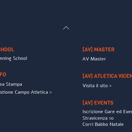
Back
To
Top
CHOOL
[AV] MASTER
nning School
AV Master
NFO
[AV] ATLETICA VICE
ea Stampa
Visita il sito >
stione Campo Atletica >
[AV] EVENTS
Iscrizione Gare ed Eve
Stravicenza 10
Corri Babbo Natale