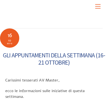
Skip
Men
to
content
16
10
2012
GLI APPUNTAMENTI DELLA SETTIMANA (16-
21 OTTOBRE)
Carissimi tesserati AV Master,
ecco le informazioni sulle iniziative di questa
settimana.