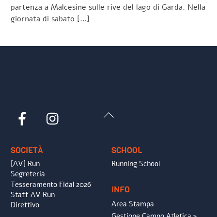
partenza a Malcesine sulle rive del lago di Garda. Nella
giornata di sabato […]
Back
Facebook
Instagram
To
Top
SOCIETÀ
SCHOOL
[AV] Run
Running School
Segreteria
Tesseramento Fidal 2026
INFO
Staff AV Run
Area Stampa
Direttivo
Gestione Campo Atletica >