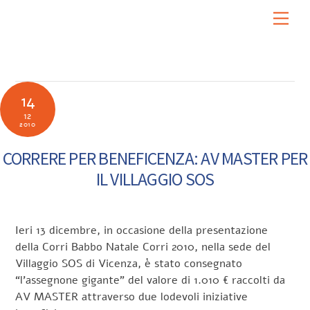
Skip
Men
to
content
14
12
2010
CORRERE PER BENEFICENZA: AV MASTER PER
IL VILLAGGIO SOS
Ieri 13 dicembre, in occasione della presentazione
della Corri Babbo Natale Corri 2010, nella sede del
Villaggio SOS di Vicenza, è stato consegnato
“l’assegnone gigante” del valore di 1.010 € raccolti da
AV MASTER attraverso due lodevoli iniziative