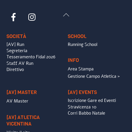
Back
Facebook
Instagram
To
Top
SOCIETÀ
SCHOOL
[AV] Run
Running School
Segreteria
Tesseramento Fidal 2026
INFO
Staff AV Run
Area Stampa
Direttivo
Gestione Campo Atletica >
[AV] MASTER
[AV] EVENTS
Iscrizione Gare ed Eventi
AV Master
Stravicenza 10
Corri Babbo Natale
[AV] ATLETICA
VICENTINA