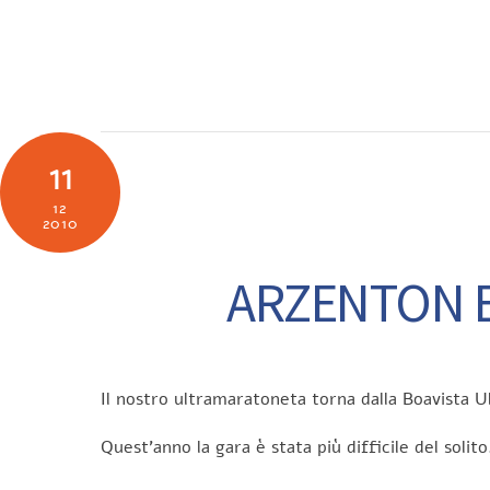
Skip
to
SOCIETÀ
N
content
11
12
2010
ARZENTON E
Il nostro ultramaratoneta torna dalla Boavista
Quest’anno la gara è stata più difficile del solito