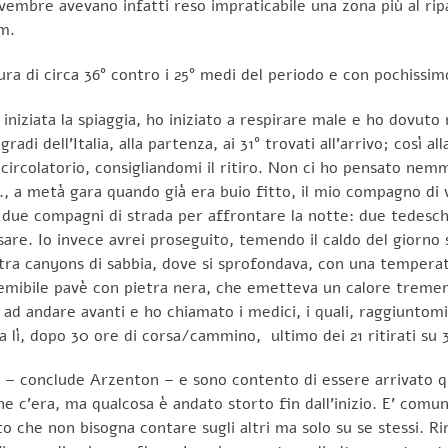
embre avevano infatti reso impraticabile una zona più al ripa
km.
ura di circa 36° contro i 25° medi del periodo e con pochissim
niziata la spiaggia, ho iniziato a respirare male e ho dovut
di dell’Italia, alla partenza, ai 31° trovati all’arrivo; così al
ocircolatorio, consigliandomi il ritiro. Non ci ho pensato ne
m., a metà gara quando già era buio fitto, il mio compagno di
 due compagni di strada per affrontare la notte: due tedeschi
are. Io invece avrei proseguito, temendo il caldo del giorno s
tra canyons di sabbia, dove si sprofondava, con una temperat
temibile pavè con pietra nera, che emetteva un calore tremen
 ad andare avanti e ho chiamato i medici, i quali, raggiunto
lì, dopo 30 ore di corsa/cammino, ultimo dei 21 ritirati su 3
– conclude Arzenton – e sono contento di essere arrivato qu
e c’era, ma qualcosa è andato storto fin dall’inizio. E’ comu
to che non bisogna contare sugli altri ma solo su se stessi. 