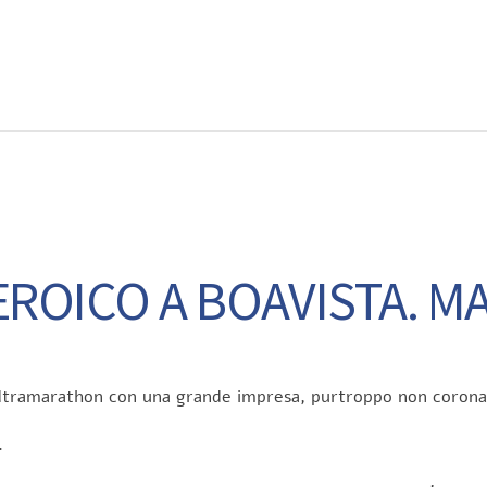
EWS
RUNNING
EVENTI
ISCRIZIONE GARE ED EVENTI
ROICO A BOAVISTA. M
 Ultramarathon con una grande impresa,
purtroppo non coronat
.