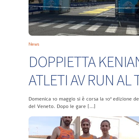
News
DOPPIETTA KENIA
ATLETI AV RUN A
Domenica 10 maggio si è corsa la 10ª edizione d
del Veneto. Dopo le gare […]