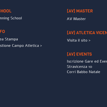
Top
CHOOL
[AV] MASTER
nning School
AV Master
NFO
[AV] ATLETICA VICE
ea Stampa
Visita il sito >
stione Campo Atletica >
[AV] EVENTS
Iscrizione Gare ed Eve
Stravicenza 10
Corri Babbo Natale