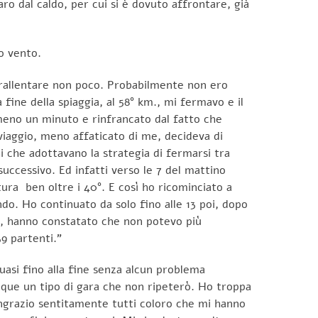
ro dal caldo, per cui si è dovuto affrontare, già
o vento.
o rallentare non poco. Probabilmente non ero
la fine della spiaggia, al 58° km., mi fermavo e il
mmeno un minuto e rinfrancato dal fatto che
 viaggio, meno affaticato di me, decideva di
 che adottavano la strategia di fermarsi tra
uccessivo. Ed infatti verso le 7 del mattino
ura ben oltre i 40°. E così ho ricominciato a
do. Ho continuato da solo fino alle 13 poi, dopo
mi, hanno constatato che non potevo più
9 partenti.”
asi fino alla fine senza alcun problema
nque un tipo di gara che non ripeterò. Ho troppa
Ringrazio sentitamente tutti coloro che mi hanno