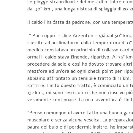
Le piogge straordinarie dei mesi di ottobre e nov
dal 30° km., una lunga distesa di spiaggia di 20 
Il caldo l’ha fatta da padrone, con una temperat
“ Purtroppo – dice Arzenton – già dal 30° km., i
riuscito ad acclimatarmi dalla temperatura di 0° gra
medico constatava un principio di collasso cardi
ormai il caldo stava finendo, ripartivo. Al 75° k
procedere da solo e così ho dovuto trovare altri
mezz’ora ed un’ora ad ogni check point per ripos
abbiamo affrontato un temibile tratto di 11 km. 
soffrire. Finito questo tratto, è cominciato un 
132 km., mi sono reso conto che non riuscivo più
veramente continuare. La mia avventura è finita 
“Penso comunque di avere fatto una buona gara 
muscolare e senza alcuna vescica. La preparazion
paura del buio e di perdermi; inoltre, ho impara