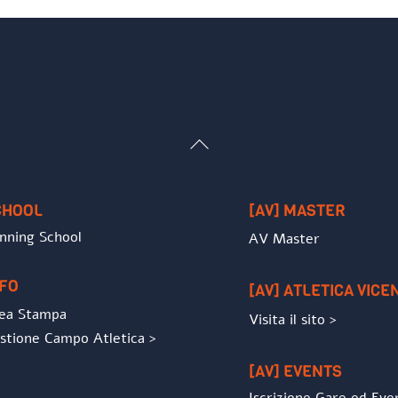
Back
To
Top
CHOOL
[AV] MASTER
nning School
AV Master
NFO
[AV] ATLETICA VICE
ea Stampa
Visita il sito >
stione Campo Atletica >
[AV] EVENTS
Iscrizione Gare ed Eve