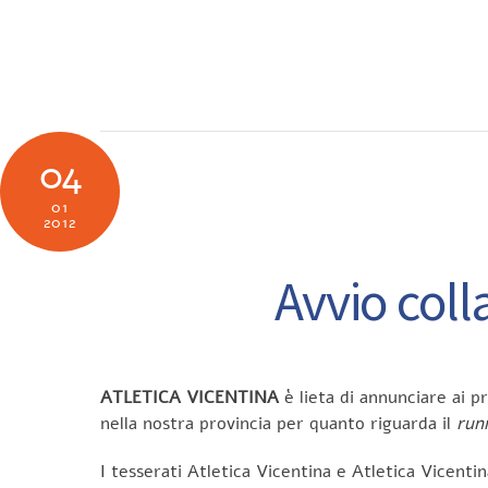
Skip
to
SOCIETÀ
N
content
04
01
2012
Avvio coll
ATLETICA VICENTINA
è lieta di annunciare ai pr
nella nostra provincia per quanto riguarda il
run
I tesserati Atletica Vicentina e Atletica Vicentin