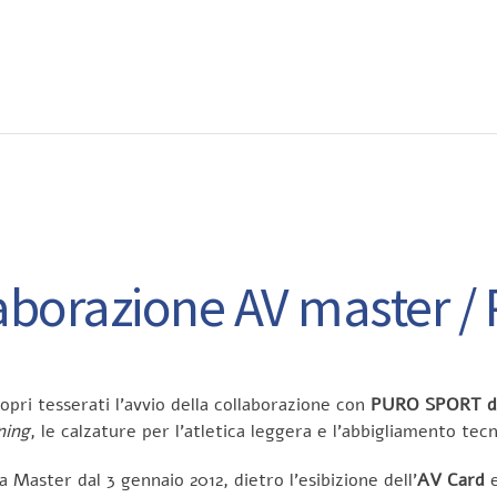
EWS
RUNNING
EVENTI
ISCRIZIONE GARE ED EVENTI
aborazione AV master /
opri tesserati l’avvio della collaborazione con
PURO SPORT d
ning
, le calzature per l’atletica leggera e l’abbigliamento tecn
a Master dal 3 gennaio 2012, dietro l’esibizione dell’
AV Card