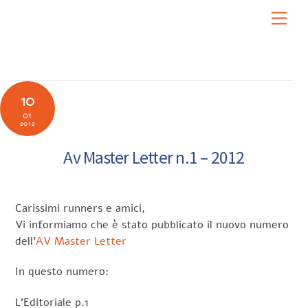
Skip
Men
to
content
10
01
2012
Av Master Letter n.1 – 2012
Carissimi runners e amici,
Vi informiamo che è stato pubblicato il nuovo numero
dell’
AV Master Letter
In questo numero:
L’Editoriale p.1