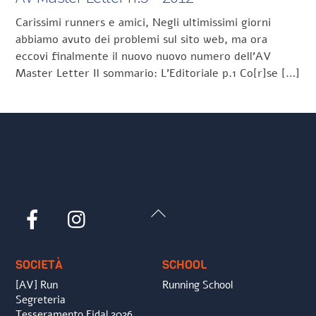
Carissimi runners e amici, Negli ultimissimi giorni
abbiamo avuto dei problemi sul sito web, ma ora
eccovi finalmente il nuovo nuovo numero dell’AV
Master Letter Il sommario: L’Editoriale p.1 Co[r]se […]
Back
Facebook
Instagram
To
Top
SOCIETÀ
SCHOOL
[AV] Run
Running School
Segreteria
Tesseramento Fidal 2026