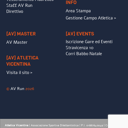
INFO
Staff AV Run
Area Stampa
Direttivo
Gestione Campo Atletica >
[AV] MASTER
[AV] EVENTS
Iscrizione Gare ed Eventi
AV Master
Stravicenza 10
Corri Babbo Natale
[AV] ATLETICA
VICENTINA
Visita il sito >
©
AV Run
2026
Atletica Vicentina
| Associazione Sportiva Dilettantistica | P.I. 01887640249 |
Credits