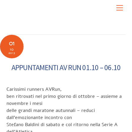
Skip
Men
to
content
01
10
2013
APPUNTAMENTI AV RUN 01.10 – 06.10
Carissimi runners AVRun,
ben ritrovati nel primo giorno di ottobre – assieme a
novembre i mesi
delle grandi maratone autunnali – reduci
dall’emozionante incontro con
Stefano Baldini di sabato e col ritorno nella Serie A
dell’Atletica