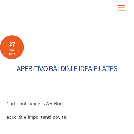
Skip
Men
to
content
27
09
2013
APERITIVO BALDINI E IDEA PILATES
Carissimi runners AV Run,
ecco due importanti novità.