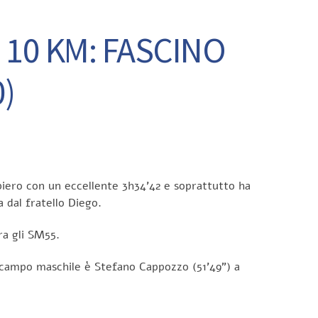
10 KM: FASCINO
)
biero con un eccellente 3h34’42 e soprattutto ha
a dal fratello Diego.
ra gli SM55.
in campo maschile è Stefano Cappozzo (51’49”) a