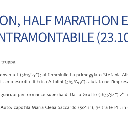
ON, HALF MARATHON E 
INTRAMONTABILE (23.10
 truppa.
envenuti (3h15’27”); al femminile ha primeggiato Stefania Al
lissimo esordio di Erica Altolini (3h56’49”), aiutata nell’impres
guardo: performance superba di Dario Grotto (1h35’54”) 2° t
 Auto: capofila Maria Clelia Saccardo (50’11”), 3^ tra le PF, 