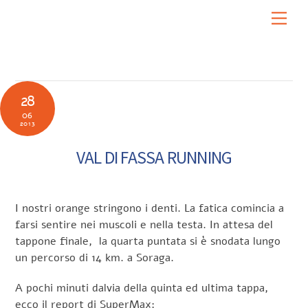
Skip
Men
to
content
28
06
2013
VAL DI FASSA RUNNING
I nostri orange stringono i denti. La fatica comincia a
farsi sentire nei muscoli e nella testa. In attesa del
tappone finale, la quarta puntata si è snodata lungo
un percorso di 14 km. a Soraga.
A pochi minuti dalvia della quinta ed ultima tappa,
ecco il report di SuperMax: