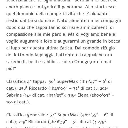
scherza,anche se ogni mattina ripeto ai miei soci che
andrò piano e mi godrò il panorama. Allo start esce
quel demonio della competitività che e’ alquanto
restio dal farsi domare. Naturalmente i miei compagni
dopo qualche tappa fanno sorrisi e ammicamenti di
compassione alle mie parole. Ma ci vogliamo bene e
voglio augurare a loro e augurarmi un grande in bocca
al lupo per questa ultima fatica. Dal comodo rifugio
del letto odo la pioggia battente e tra qualche ora
saremo li, belli e rabbiosi. Forza Orange,ora o mai
più!”
Classifica 4^ tappa: 36° SuperMax (1h11’47” – 6° di
cat.); 258° Riccardo (1h43’09” – 32° di cat.); 292^
Sabrina (14^ di cat. 1h53’29”); 318^ Elena (2h00’03” –
10^ di cat.).
Classifica generale : 37° SuperMax (4h11’35” – 6° di
cat.); 219° Riccardo (5h46’39” – 31° di cat.); 279^