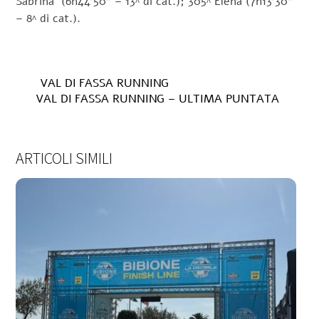
Sabrina (6h44’50” – 13^ di cat.); 305^ Elena (7h13’30”
– 8^ di cat.).
VAL DI FASSA RUNNING
VAL DI FASSA RUNNING – ULTIMA PUNTATA
ARTICOLI SIMILI