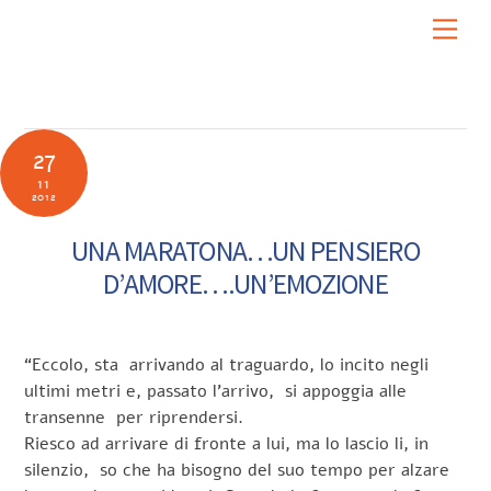
Skip
Men
to
content
27
11
2012
UNA MARATONA…UN PENSIERO
D’AMORE….UN’EMOZIONE
“Eccolo, sta arrivando al traguardo, lo incito negli
ultimi metri e, passato l’arrivo, si appoggia alle
transenne per riprendersi.
Riesco ad arrivare di fronte a lui, ma lo lascio li, in
silenzio, so che ha bisogno del suo tempo per alzare