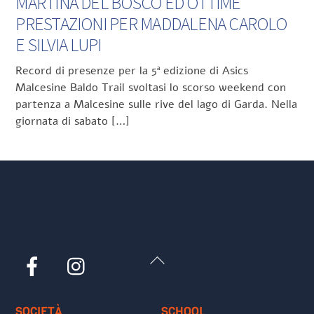
MARTINA DEL BOSCO ED OTTIME
PRESTAZIONI PER MADDALENA CAROLO
E SILVIA LUPI
Record di presenze per la 5ª edizione di Asics
Malcesine Baldo Trail svoltasi lo scorso weekend con
partenza a Malcesine sulle rive del lago di Garda. Nella
giornata di sabato […]
Back
Facebook
Instagram
To
Top
SOCIETÀ
SCHOOL