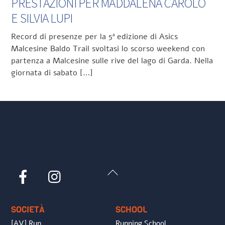
PRESTAZIONI PER MADDALENA CAROLO
E SILVIA LUPI
Record di presenze per la 5ª edizione di Asics
Malcesine Baldo Trail svoltasi lo scorso weekend con
partenza a Malcesine sulle rive del lago di Garda. Nella
giornata di sabato […]
Back
Facebook
Instagram
To
Top
SOCIETÀ
SCHOOL
[AV] Run
Running School