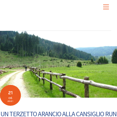
Skip
Men
to
content
21
06
2021
UN TERZETTO ARANCIO ALLA CANSIGLIO RUN