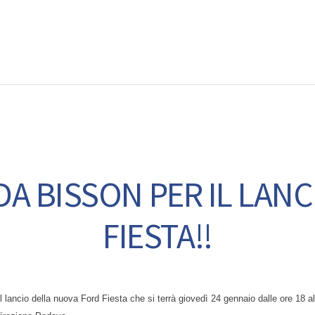
EWS
RUNNING
EVENTI
ISCRIZIONE GARE ED EVENTI
I DA BISSON PER IL LA
FIESTA!!
il lancio della nuova Ford Fiesta che si terrà giovedì 24 gennaio dalle ore 18 