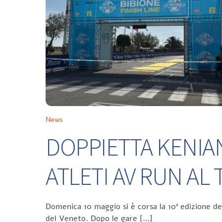
News
DOPPIETTA KENIA
ATLETI AV RUN A
Domenica 10 maggio si è corsa la 10ª edizione d
del Veneto. Dopo le gare […]