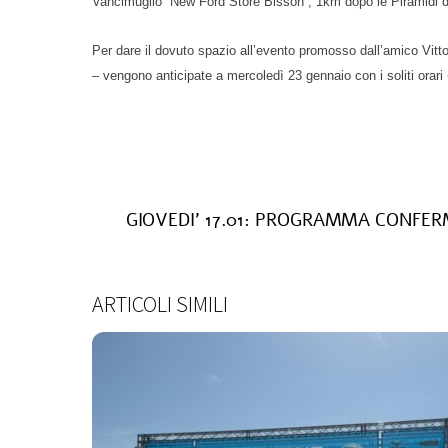
Vancimuglio “New Ford Store Bisson”, 1km dopo le Piramidi 
Per dare il dovuto spazio all’evento promosso dall’amico Vit
– vengono anticipate a mercoledì 23 gennaio con i soliti orari
GIOVEDI’ 17.01: PROGRAMMA CONFE
ARTICOLI SIMILI