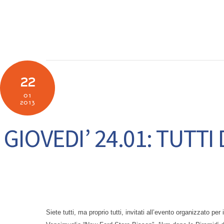
Skip
to
SOCIETÀ
N
content
22
01
2013
GIOVEDI’ 24.01: TUTT
Siete tutti, ma proprio tutti, invitati al
l’evento organizzato per 