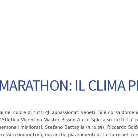
EWS
RUNNING
EVENTI
ISCRIZIONE GARE ED EVENTI
MARATHON: IL CLIMA 
i nel cuore di tutti gli appassionati veneti. Si è corsa dom
’Atletica Vicentina Master Bisson Auto. Spicca su tutti il 9° p
rsonali migliorati: Stefano Battaglia (3.16.25), Riccardo Solfo
ressi cronometrici, ma anche piazzamenti di tutto rispetto ed