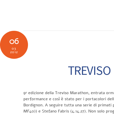
Skip
to
SOCIETÀ
N
content
06
03
2012
TREVISO 
9^ edizione della Treviso Marathon, entrata orma
performance e così è stato per i portacolori dell
Bordignon. A seguire tutta una serie di primati pe
MF40)) e Stefano Fabris (4.14.27). Non solo prog