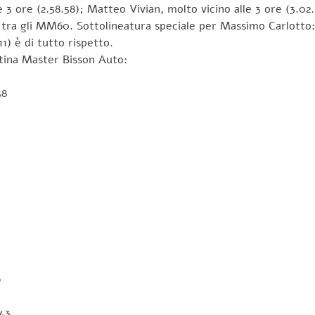
3 ore (2.58.58); Matteo Vivian, molto vicino alle 3 ore (3.02.2
° tra gli MM60. Sottolineatura speciale per Massimo Carlotto
1) è di tutto rispetto.
entina Master Bisson Auto:
58
6
43