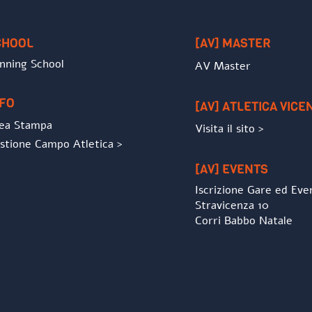
To
Top
CHOOL
[AV] MASTER
nning School
AV Master
NFO
[AV] ATLETICA VICE
ea Stampa
Visita il sito >
stione Campo Atletica >
[AV] EVENTS
Iscrizione Gare ed Eve
Stravicenza 10
Corri Babbo Natale