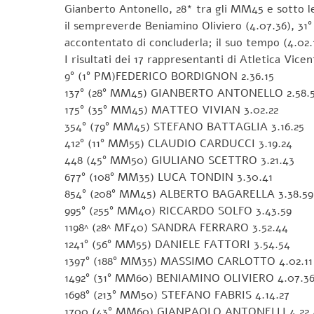
Gianberto Antonello, 28* tra gli MM45 e sotto le 
il sempreverde Beniamino Oliviero (4.07.36), 31
accontentato di concluderla; il suo tempo (4.02.1
I risultati dei 17 rappresentanti di Atletica Vic
9° (1° PM)FEDERICO BORDIGNON 2.36.15
137° (28° MM45) GIANBERTO ANTONELLO 2.58.
175° (35° MM45) MATTEO VIVIAN 3.02.22
354° (79° MM45) STEFANO BATTAGLIA 3.16.25
412° (11° MM55) CLAUDIO CARDUCCI 3.19.24
448 (45° MM50) GIULIANO SCETTRO 3.21.43
677° (108° MM35) LUCA TONDIN 3.30.41
854° (208° MM45) ALBERTO BAGARELLA 3.38.59
995° (255° MM40) RICCARDO SOLFO 3.43.59
1198^ (28^ MF40) SANDRA FERRARO 3.52.44
1241° (56° MM55) DANIELE FATTORI 3.54.54
1397° (188° MM35) MASSIMO CARLOTTO 4.02.11
1492° (31° MM60) BENIAMINO OLIVIERO 4.07.3
1698° (213° MM50) STEFANO FABRIS 4.14.27
1700 (43° MM60) GIANPAOLO ANTONELLI 4.22.