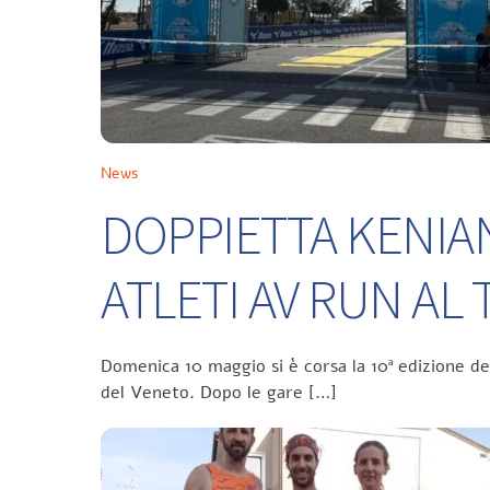
News
DOPPIETTA KENIA
ATLETI AV RUN A
Domenica 10 maggio si è corsa la 10ª edizione d
del Veneto. Dopo le gare […]