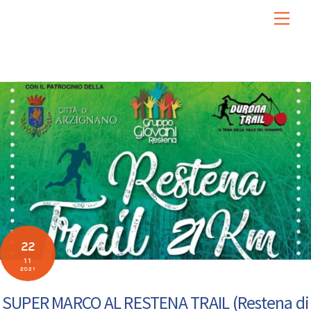
Skip
Men
to
content
22
11
2021
SUPER MARCO AL RESTENA TRAIL (Restena di