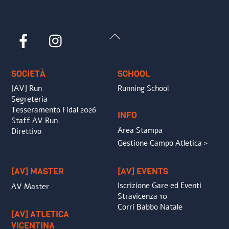
Back
Facebook
Instagram
To
Top
SOCIETÀ
SCHOOL
[AV] Run
Running School
Segreteria
Tesseramento Fidal 2026
INFO
Staff AV Run
Area Stampa
Direttivo
Gestione Campo Atletica >
[AV] MASTER
[AV] EVENTS
Iscrizione Gare ed Eventi
AV Master
Stravicenza 10
Corri Babbo Natale
[AV] ATLETICA
VICENTINA