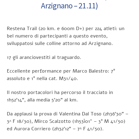
Arzignano – 21.11)
Restena Trail (20 km. e 600m D+) per 224 atleti: un
bel numero di partecipanti a questo evento,
sviluppatosi sulle colline attorno ad Arzignano.
17 gli aranciovestiti al traguardo.
Eccellente performance per Marco Balestro: 7°
assoluto e 1° nella cat. M31/40.
Il nostro portacolori ha percorso il tracciato in
1h52’14”, alla media 5’20” al km.
Da applausi la prova di Valentina Dal Toso (2h36’30” –
3^ F 18/30), Mirco Scalzotto (1h53ì01″ – 3° M 41/50)
ed Aurora Corriero (2h32’12” – 7^ F 41/50).