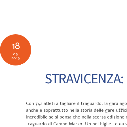
Skip
to
SOCIETÀ
N
content
18
03
2013
STRAVICENZA:
Con 742 atleti a tagliare il traguardo, la gara a
anche e soprattutto nella storia delle gare uffici
incredibile se si pensa che nella scorsa edizione 
traguardo di Campo Marzo. Un bel biglietto da vi