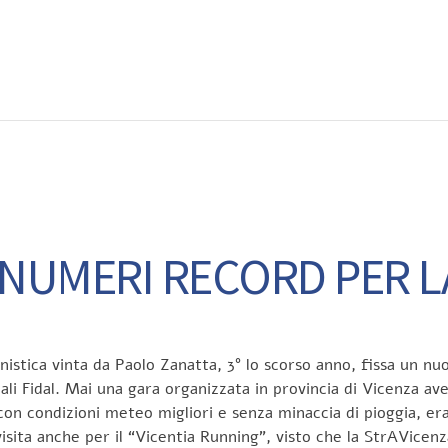
EWS
RUNNING
EVENTI
ISCRIZIONE GARE ED EVENTI
 NUMERI RECORD PER L
gonistica vinta da Paolo Zanatta, 3° lo scorso anno, fissa un n
ali Fidal. Mai una gara organizzata in provincia di Vicenza avev
con condizioni meteo migliori e senza minaccia di pioggia, erano
sita anche per il “Vicentia Running”, visto che la StrAVicenz