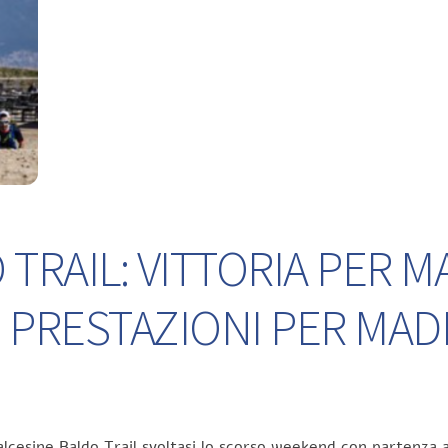
TRAIL: VITTORIA PER M
 PRESTAZIONI PER MA
lcesine Baldo Trail svoltasi lo scorso weekend con partenza a