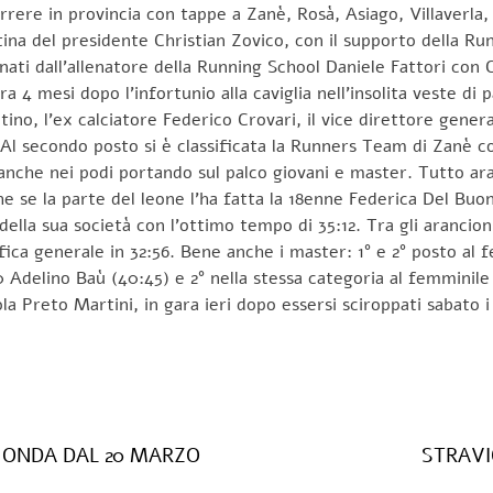
rrere in provincia con tappe a Zanè, Rosà, Asiago, Villaverla,
na del presidente Christian Zovico, con il supporto della Runi
ati dall’allenatore della Running School Daniele Fattori con 
 4 mesi dopo l’infortunio alla caviglia nell’insolita veste di
tino, l’ex calciatore Federico Crovari, il vice direttore gene
. Al secondo posto si è classificata la Runners Team di Zanè c
 anche nei podi portando sul palco giovani e master. Tutto aran
e se la parte del leone l’ha fatta la 18enne Federica Del Buon
della sua società con l’ottimo tempo di 35:12. Tra gli arancion
ifica generale in 32:56. Bene anche i master: 1° e 2° posto al
 Adelino Baù (40:45) e 2° nella stessa categoria al femminile 
la Preto Martini, in gara ieri dopo essersi sciroppati saba
N ONDA DAL 20 MARZO
STRAVI