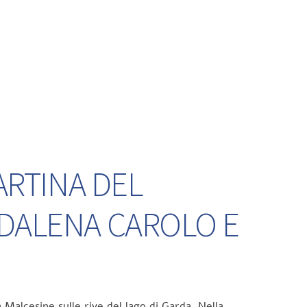
ARTINA DEL
DDALENA CAROLO E
 Malcesine sulle rive del lago di Garda. Nella