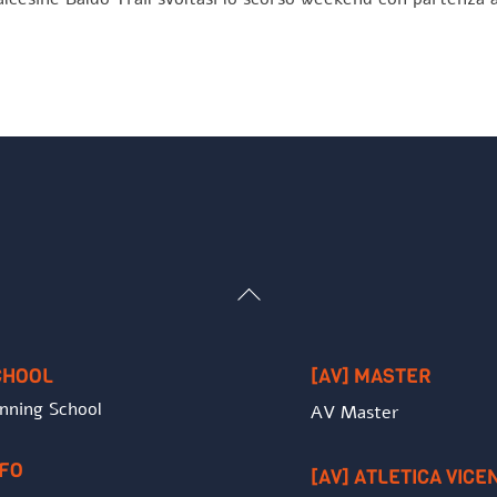
Back
To
Top
CHOOL
[AV] MASTER
nning School
AV Master
NFO
[AV] ATLETICA VICE