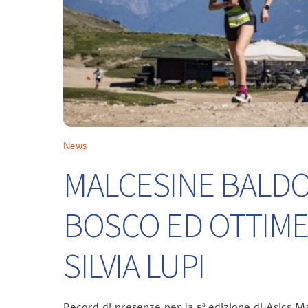
News
MALCESINE BALDO 
BOSCO ED OTTIME
SILVIA LUPI
Record di presenze per la 5ª edizione di Asics Ma