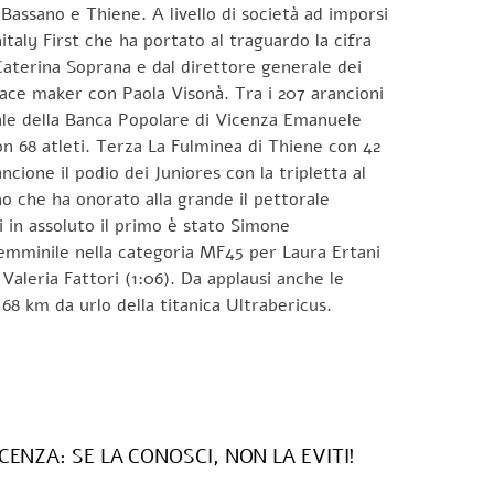
 Bassano e Thiene. A livello di società ad imporsi
taly First che ha portato al traguardo la cifra
Caterina Soprana e dal direttore generale dei
 pace maker con Paola Visonà. Tra i 207 arancioni
rale della Banca Popolare di Vicenza Emanuele
on 68 atleti. Terza La Fulminea di Thiene con 42
cione il podio dei Juniores con la tripletta al
o che ha onorato alla grande il pettorale
i in assoluto il primo è stato Simone
 femminile nella categoria MF45 per Laura Ertani
Valeria Fattori (1:06). Da applausi anche le
to i 68 km da urlo della titanica Ultrabericus.
CENZA: SE LA CONOSCI, NON LA EVITI!