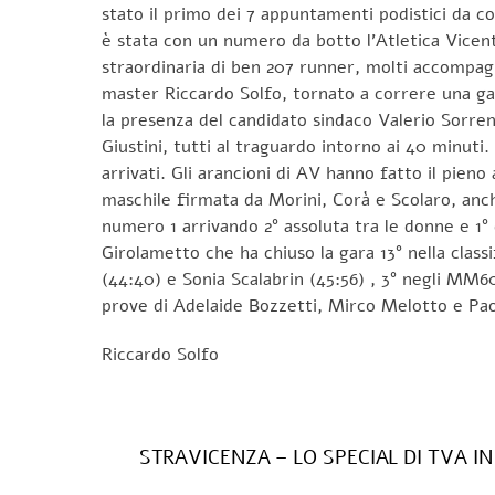
stato il primo dei 7 appuntamenti podistici da co
è stata con un numero da botto l’Atletica Vicenti
straordinaria di ben 207 runner, molti accompagn
master Riccardo Solfo, tornato a correre una gara
la presenza del candidato sindaco Valerio Sorren
Giustini, tutti al traguardo intorno ai 40 minuti
arrivati. Gli arancioni di AV hanno fatto il pieno
maschile firmata da Morini, Corà e Scolaro, anch
numero 1 arrivando 2° assoluta tra le donne e 1° 
Girolametto che ha chiuso la gara 13° nella class
(44:40) e Sonia Scalabrin (45:56) , 3° negli MM60
prove di Adelaide Bozzetti, Mirco Melotto e Pao
Riccardo Solfo
STRAVICENZA – LO SPECIAL DI TVA I