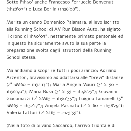
Sotto l’1h30’ anche Francesco Ferruccio Benvenuti
(1h28’07”) e Luca Berlin (1h28’08”).
Merita un cenno Domenico Palamara, allievo iscritto
alla Running School di AV Run Bisson Auto: ha siglato
il crono di 1h30’03”, nettamente primato personale ed
in questo ha sicuramente avuto la sua parte la
preparazione svolta dagli istruttori della Running
School stessa.
Ma andiamo a scoprire tutti i podi arancio: Adriano
Arzenton, bravissimo ad adattarsi alle “brevi” distanze
(2° SM60 – 1h32’17”); Maria Angela Mauri (3^ SF50 –
1h36’40”); Maria Busa (3^ SF55 – 1h48’23”); Giovanni
Giacomazzi (2° SM65 – 1h50’33”); Luigino Famanelli (3°
SM65 – 1h52’17”); Angela Pasinato (2^ SF60 – 1h58’29”);
Valeria Fattori (2^ SF65 – 2h25’55”).
(Nella foto di Silvano Saccardo, l’arrivo trionfale di