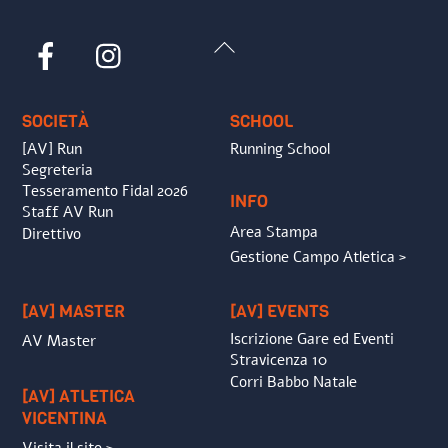
Back
Facebook
Instagram
To
Top
SOCIETÀ
SCHOOL
[AV] Run
Running School
Segreteria
Tesseramento Fidal 2026
INFO
Staff AV Run
Area Stampa
Direttivo
Gestione Campo Atletica >
[AV] MASTER
[AV] EVENTS
Iscrizione Gare ed Eventi
AV Master
Stravicenza 10
Corri Babbo Natale
[AV] ATLETICA
VICENTINA
Visita il sito >