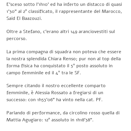
E’sceso sotto l’1h10’ ed ha inferto un distacco di quasi
1’30” al 2° classificato, il rappresentante del Marocco,
Said El Baazouzi.
Oltre a Stefano, c’erano altri 149 aranciovestiti sul
percorso.
La prima compagna di squadra non poteva che essere
la nostra splendida Chiara Renso; pur non al top della
forma fisica ha conquistato il 5° posto assoluto in
campo femminile ed il 4° tra le SF.
Sempre citando il nostro eccellente comparto
femminile, è Alessia Rossato a fregiarsi di un
successo: con 1h53’06” ha vinto nella cat. PF.
Parlando di performance, da circolino rosso quella di
Mattia Agugiaro: 12° assoluto in 1h18’38”.