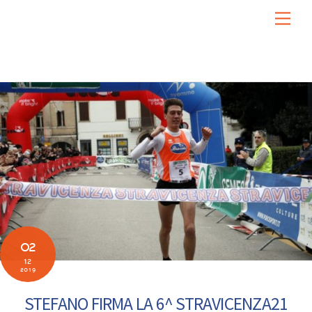
Skip
Men
to
content
02
12
2019
STEFANO FIRMA LA 6^ STRAVICENZA21