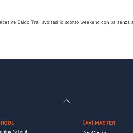
lcesine Baldo Trail svoltasi lo scorso weekend con partenza a
Back
To
Top
CHOOL
[AV] MASTER
nning School
AV Master