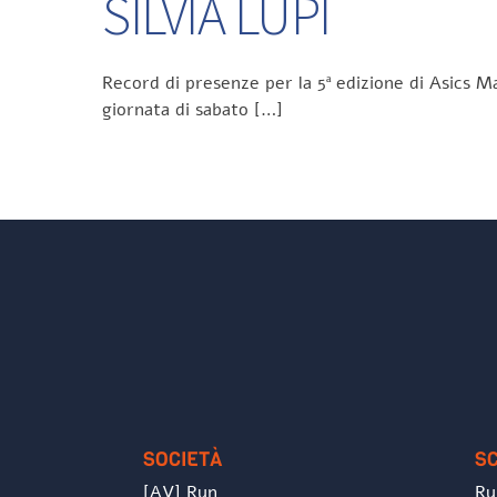
SILVIA LUPI
Record di presenze per la 5ª edizione di Asics Ma
giornata di sabato […]
SOCIETÀ
S
[AV] Run
Ru