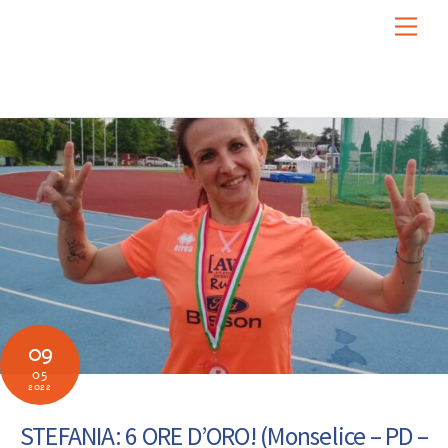
Skip
Men
to
content
09
05
2022
STEFANIA: 6 ORE D’ORO! (Monselice – PD –