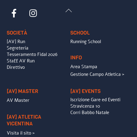
Back
Facebook
Instagram
To
Top
SOCIETÀ
SCHOOL
[AV] Run
Running School
Segreteria
Tesseramento Fidal 2026
INFO
Staff AV Run
Area Stampa
Direttivo
Gestione Campo Atletica >
[AV] MASTER
[AV] EVENTS
Iscrizione Gare ed Eventi
AV Master
Stravicenza 10
Corri Babbo Natale
[AV] ATLETICA
VICENTINA
Visita il sito >