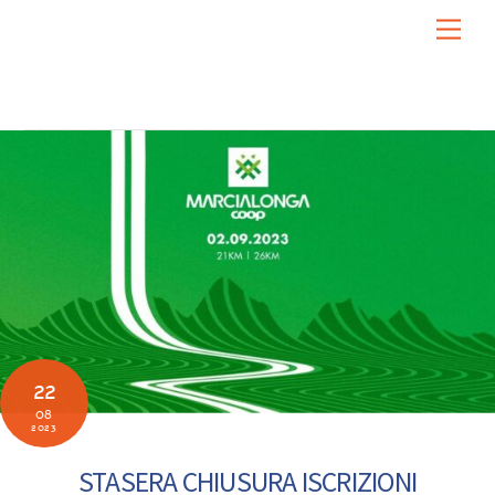
Skip
Men
to
content
22
08
2023
STASERA CHIUSURA ISCRIZIONI