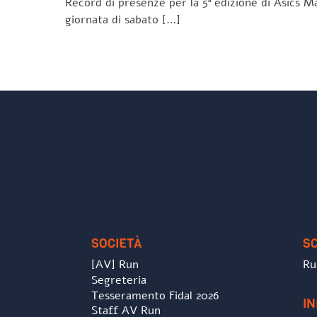
Record di presenze per la 5ª edizione di Asics Ma
giornata di sabato […]
SOCIETÀ
S
[AV] Run
Ru
Segreteria
Tesseramento Fidal 2026
I
Staff AV Run