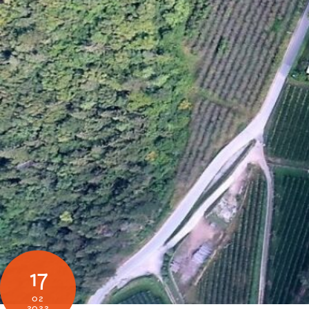
17
02
2022