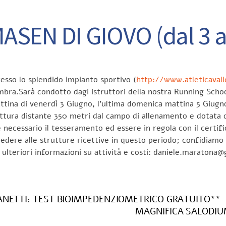
ASEN DI GIOVO (dal 3 a
esso lo splendido impianto sportivo (
http://www.atleticaval
bra.Sarà condotto dagi istruttori della nostra Running School
mattina di venerdì 3 Giugno, l’ultima domenica mattina 5 Giugno
uttura distante 350 metri dal campo di allenamento e dotata d
 necessario il tesseramento ed essere in regola con il certif
dere alle strutture ricettive in questo periodo; confidiamo in
er ulteriori informazioni su attività e costi: daniele.maratona
ANETTI: TEST BIOIMPEDENZIOMETRICO GRATUITO**
MAGNIFICA SALODIUM 