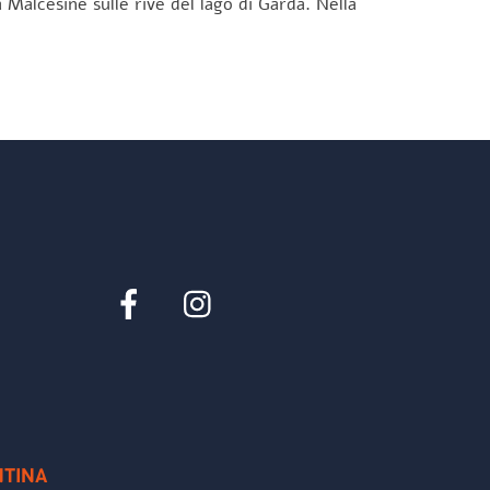
 Malcesine sulle rive del lago di Garda. Nella
Facebook
Instagram
NTINA