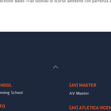
lcesine Baldo Trail svoltasi lo scorso weekend con partenza a
Back
To
Top
CHOOL
[AV] MASTER
nning School
AV Master
NFO
[AV] ATLETICA VICE