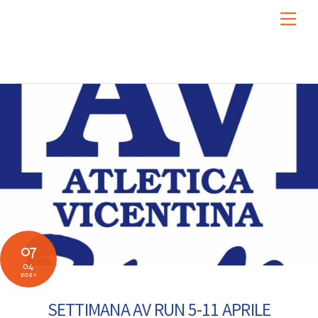
Skip
Men
to
content
07
04
2021
SETTIMANA AV RUN 5-11 APRILE