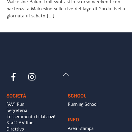
Malcesine Baldo Trail svoltasi lo scorso weekend con
partenza a Malcesine sulle rive del lago di Garda. Nella
giornata di sabato […]
Back
Facebook
Instagram
To
Top
SOCIETÀ
SCHOOL
[AV] Run
Running School
Segreteria
Tesseramento Fidal 2026
INFO
Staff AV Run
Area Stampa
Direttivo