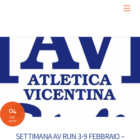
Skip
Men
to
content
04
02
2020
SETTIMANA AV RUN 3-9 FEBBRAIO –