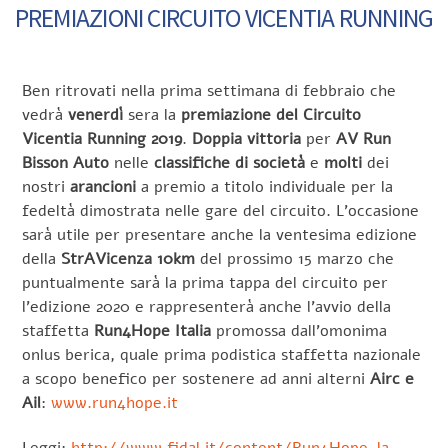
PREMIAZIONI CIRCUITO VICENTIA RUNNING
Ben ritrovati nella prima settimana di febbraio che
vedrà
venerdì
sera la
premiazione del Circuito
Vicentia Running 2019
.
Doppia vittoria
per
AV Run
Bisson Auto
nelle
classifiche di società
e
molti
dei
nostri
arancioni
a premio a titolo individuale per la
fedeltà dimostrata nelle gare del circuito. L’occasione
sarà utile per presentare anche la ventesima edizione
della
StrAVicenza 10km
del prossimo 15 marzo che
puntualmente sarà la prima tappa del circuito per
l’edizione 2020 e rappresenterà anche l’avvio della
staffetta
Run4Hope Italia
promossa dall’omonima
onlus berica, quale prima podistica staffetta nazionale
a scopo benefico per sostenere ad anni alterni
Airc e
Ail
:
www.run4hope.it