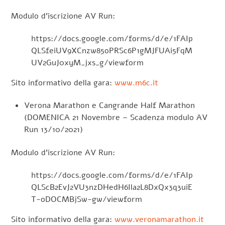
Modulo d’iscrizione AV Run:
https://docs.google.com/forms/d/e/1FAIp
QLSfeiUV9XCnzw85oPRSc6P1gMJFUAi5FqM
UV2GuJ0xyM_jxs_g/viewform
Sito informativo della gara:
www.m6c.it
Verona Marathon e Cangrande Half Marathon
(DOMENICA 21 Novembre – Scadenza modulo AV
Run 13/10/2021)
Modulo d’iscrizione AV Run:
https://docs.google.com/forms/d/e/1FAIp
QLScB2EvJ2VU3nzDHedH6Ila2L8DxQx3q3uiE
T-oDOCMBjSw-gw/viewform
Sito informativo della gara:
www.veronamarathon.it