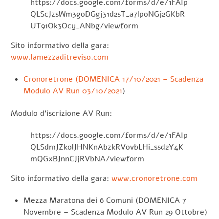
https://docs.google.com/forms/d/e/1FAIp
QLScJzsWm3goDGgj31d2sT_a7lpoNGj2GKbR
UT91Ok3Ocy_ANbg/viewform
Sito informativo della gara:
www.lamezzaditreviso.com
Cronoretrone (DOMENICA 17/10/2021 – Scadenza
Modulo AV Run 03/10/2021
)
Modulo d’iscrizione AV Run:
https://docs.google.com/forms/d/e/1FAIp
QLSdmJZkolJHNKnAbzkRVovbLHi_ssd2Y4K
mQGxBJnnCJjRVbNA/viewform
Sito informativo della gara:
www.cronoretrone.com
Mezza Maratona dei 6 Comuni (DOMENICA 7
Novembre – Scadenza Modulo AV Run 29 Ottobre)