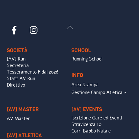
Back
Facebook
Instagram
To
Top
SOCIETÀ
SCHOOL
[AV] Run
Running School
Segreteria
Tesseramento Fidal 2026
INFO
Staff AV Run
Area Stampa
Direttivo
Gestione Campo Atletica >
[AV] MASTER
[AV] EVENTS
Iscrizione Gare ed Eventi
AV Master
Stravicenza 10
Corri Babbo Natale
[AV] ATLETICA