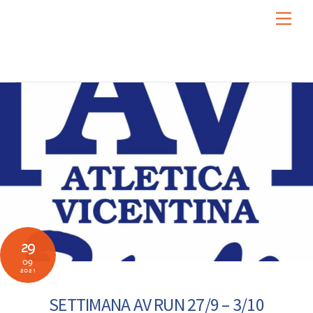
Skip
Men
to
content
29
09
2021
SETTIMANA AV RUN 27/9 – 3/10