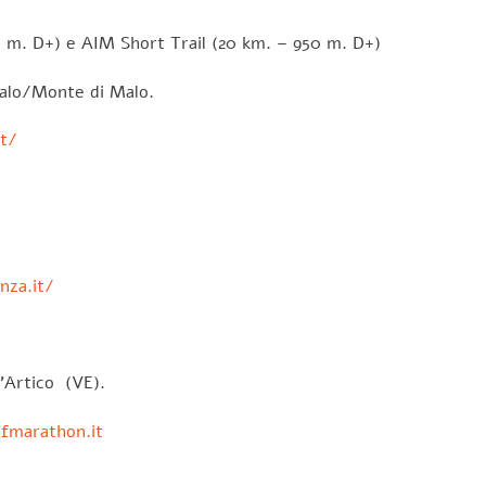
 m. D+) e AIM Short Trail (20 km. – 950 m. D+)
alo/Monte di Malo.
it/
nza.it/
’Artico (VE).
fmarathon.it