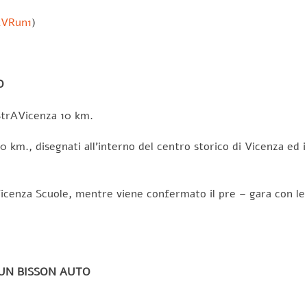
AVRun1
)
O
 StrAVicenza 10 km.
10 km., disegnati all’interno del centro storico di Vicenza ed 
AVicenza Scuole, mentre viene confermato il pre – gara con l
RUN BISSON AUTO