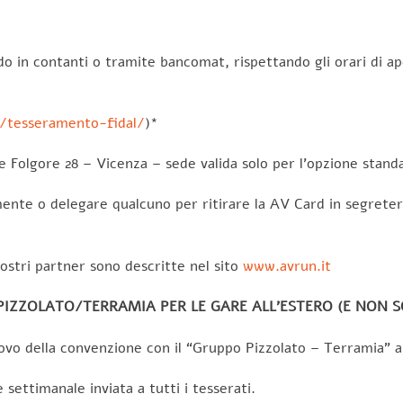
n contanti o tramite bancomat, rispettando gli orari di ape
a/tesseramento-fidal/
)*
Folgore 28 – Vicenza – sede valida solo per l’opzione stand
lmente o delegare qualcuno per ritirare la AV Card in segrete
nostri partner sono descritte nel sito
www.avrun.it
IZZOLATO/TERRAMIA PER LE GARE ALL’ESTERO (E NON S
ovo della convenzione con il “Gruppo Pizzolato – Terramia” a
settimanale inviata a tutti i tesserati.