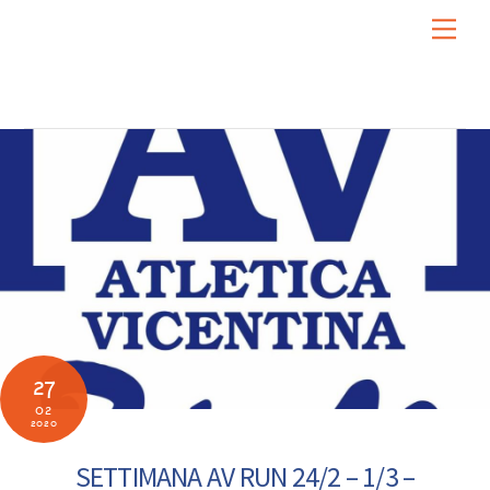
Skip
Men
to
content
27
02
2020
SETTIMANA AV RUN 24/2 – 1/3 –