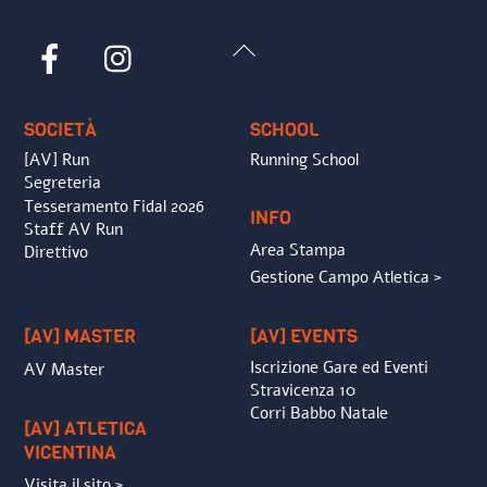
Back
Facebook
Instagram
To
Top
SOCIETÀ
SCHOOL
[AV] Run
Running School
Segreteria
Tesseramento Fidal 2026
INFO
Staff AV Run
Area Stampa
Direttivo
Gestione Campo Atletica >
[AV] MASTER
[AV] EVENTS
Iscrizione Gare ed Eventi
AV Master
Stravicenza 10
Corri Babbo Natale
[AV] ATLETICA
VICENTINA
Visita il sito >