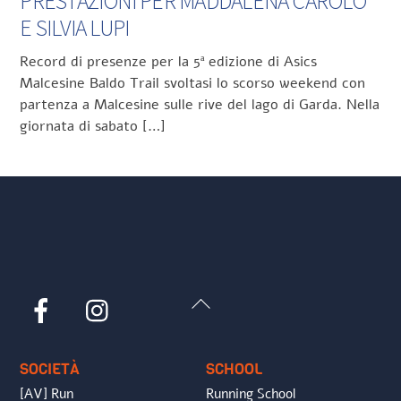
PRESTAZIONI PER MADDALENA CAROLO
E SILVIA LUPI
Record di presenze per la 5ª edizione di Asics
Malcesine Baldo Trail svoltasi lo scorso weekend con
partenza a Malcesine sulle rive del lago di Garda. Nella
giornata di sabato […]
Back
Facebook
Instagram
To
Top
SOCIETÀ
SCHOOL
[AV] Run
Running School