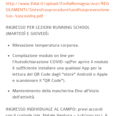
http://www.fidal.it/upload/EmiliaRomagna/2021/REG
OLAMENTI/Sintesi%20procedure%20di%20prevenzione
%20-%20covid19.pdf
INGRESSO PER LEZIONI RUNNING SCHOOL
(MARTEDÌ E GIOVEDÌ)
Rilevazione temperatura corporea.
Compilazione modulo on line per
l’Autodichiarazione COVID-19(Per aprire il modulo
è sufficiente installare una qualsiasi App per la
lettura del QR Code dagli “store” Android o Apple
e scansionare il “QR Code”).
Mantenimento della mascherina fino all’inizio
dell’attività.
INGRESSO INDIVIDUALE AL CAMPO: previ accordi
con il custode (sig. Natale Ventura – 348/3394774), è