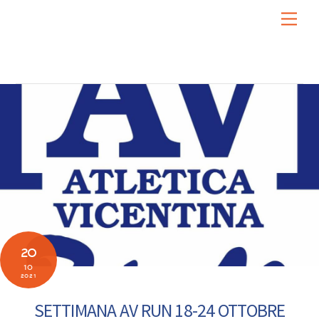
Skip
Men
to
content
20
10
2021
SETTIMANA AV RUN 18-24 OTTOBRE