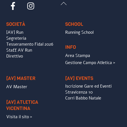
Back
Facebook
Instagram
To
Top
SOCIETÀ
SCHOOL
[AV] Run
Running School
Segreteria
Tesseramento Fidal 2026
INFO
Staff AV Run
Area Stampa
Direttivo
Gestione Campo Atletica >
[AV] MASTER
[AV] EVENTS
Iscrizione Gare ed Eventi
AV Master
Stravicenza 10
Corri Babbo Natale
[AV] ATLETICA
VICENTINA
Visita il sito >