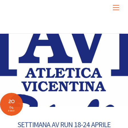
Skip
Men
to
content
20
04
2022
SETTIMANA AV RUN 18-24 APRILE