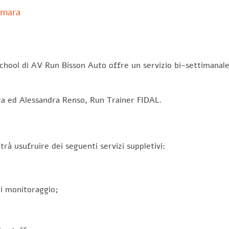
amara
hool di AV Run Bisson Auto offre un servizio bi-settimanale, c
ara ed Alessandra Renso, Run Trainer FIDAL.
trà usufruire dei seguenti servizi suppletivi:
di monitoraggio;