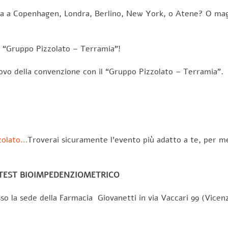
na a Copenhagen, Londra, Berlino, New York, o Atene? O ma
el “Gruppo Pizzolato – Terramia”!
novo della convenzione con il “Gruppo Pizzolato – Terramia”.
zolato…
Troverai sicuramente l’evento più adatto a te, per met
:TEST BIOIMPEDENZIOMETRICO
esso la sede della Farmacia Giovanetti in via Vaccari 99 (Vicen