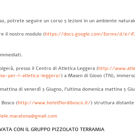
so, potrete seguire un corso 5 lezioni in un ambiente naturale
re il nostro modulo (
https://docs.google.com/forms/d/e/1
immediati.
lgerà, presso il Centro di Atletica Leggera (
http://www.atle
so-per-l-atletica-leggera/
) a Masen di Giovo (TN), immerso
la mattina di venerdì 3 Giugno, l’ultima domenica mattina 5 Gi
i Bosco (
http://www.hotelfiordibosco.it/
) struttura distant
iele.maratona@gmail.com
VATA CON IL GRUPPO PIZZOLATO TERRAMIA