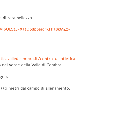
 di rara bellezza.
FAIpQLSf_-X5tObdp6ei0rKH158kM4z-
ticavalledicembra.it/centro-di-atletica-
 nel verde della Valle di Cembra.
ugno.
e 350 metri dal campo di allenamento.