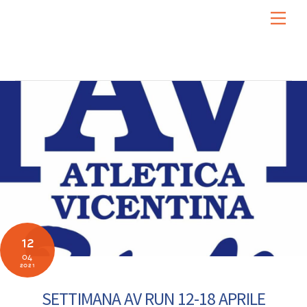
Skip
Men
to
content
12
04
2021
SETTIMANA AV RUN 12-18 APRILE