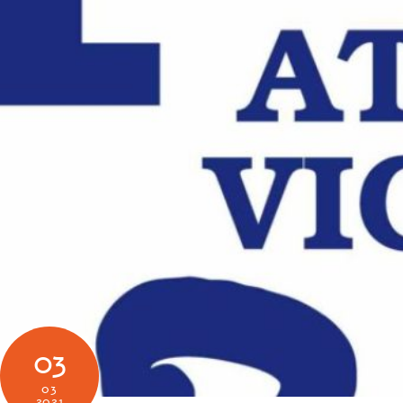
03
03
2021