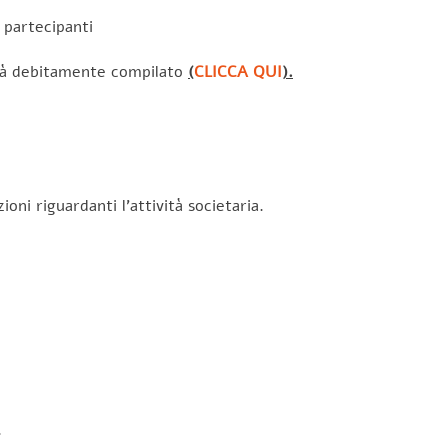
 partecipanti
 già debitamente compilato
(
CLICCA QUI
).
oni riguardanti l’attività societaria.
.