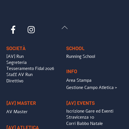
Back
Facebook
Instagram
To
Top
SOCIETÀ
SCHOOL
[AV] Run
Running School
Segreteria
Tesseramento Fidal 2026
INFO
Staff AV Run
Area Stampa
Direttivo
Gestione Campo Atletica >
[AV] MASTER
[AV] EVENTS
Iscrizione Gare ed Eventi
AV Master
Stravicenza 10
Corri Babbo Natale
[AV] ATLETICA